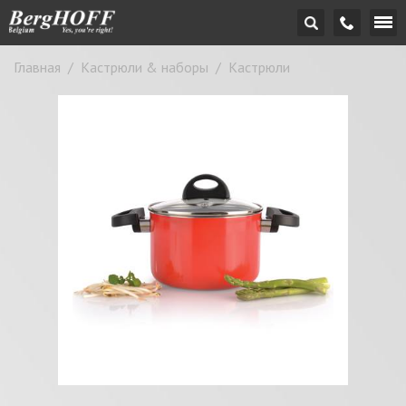
Главная
/
Кастрюли & наборы
/
Кастрюли