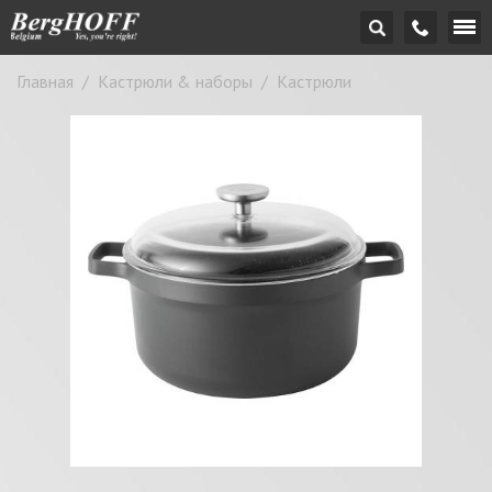
Главная
/
Кастрюли & наборы
/
Кастрюли