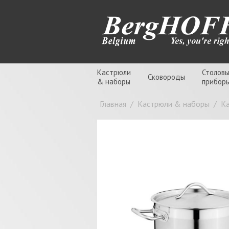
Кастрюли
Столов
Сковороды
& наборы
прибор
Главная
/
Кастрюли & наборы
/
К