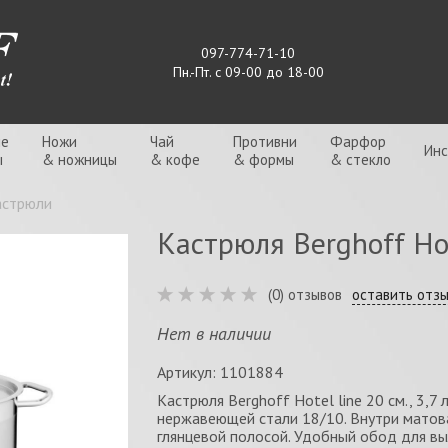
097-774-71-10
Пн.-Пт. с 09-00 до 18-00
ые
Ножи
Чай
Противни
Фарфор
Ин
ы
& ножницы
& кофе
& формы
& стекло
астрюли
Кастрюля Berghoff Hote
(0) отзывов
оставить отз
Нет в наличии
Артикул: 1101884
Кастрюля Berghoff Hotel line 20 см., 3,7
нержавеющей стали 18/10. Внутри матова
глянцевой полосой. Удобный обод для вы