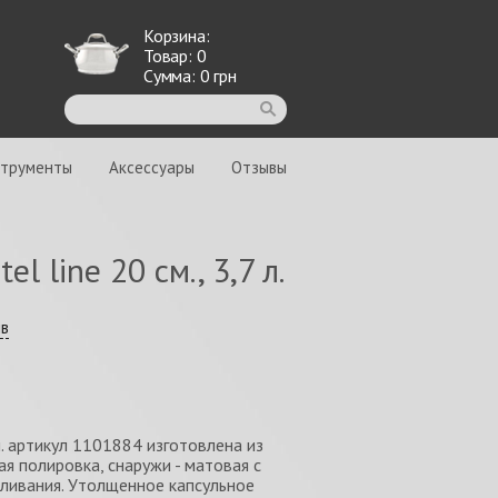
Корзина:
Товар:
0
Сумма:
0
грн
струменты
Аксессуары
Отзывы
l line 20 см., 3,7 л.
ыв
 л. артикул 1101884 изготовлена из
я полировка, снаружи - матовая с
ливания. Утолщенное капсульное