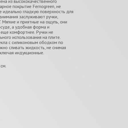
ена из высококачественного
арное покрытие Fernogreen, не
 идеально гладкую поверхность для
внимания заслуживают ручки,
. Мягкие и приятные на ощупь, они
суде, а удобная форма и
 еще комфортнее. Ручки не
ного использования на плите.
екла с силиконовым ободком по
жно сливать жидкость, не снимая
включая индукционные.
 см.