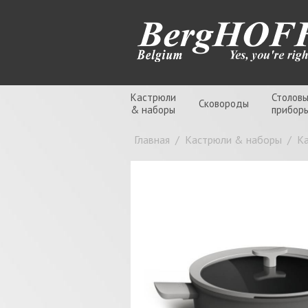
Кастрюли
Столов
Сковороды
& наборы
прибор
Главная
/
Кастрюли & наборы
/
К