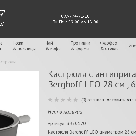
097-774-71-10
Пн.-Пт. с 09-00 до 18-00
ые
Ножи
Чай
Противни
Фарфор
Ин
ы
& ножницы
& кофе
& формы
& стекло
астрюли
Кастрюля с антиприг
Berghoff LEO 28 см., 6,
(0) отзывов
оставить отз
Нет в наличии
Артикул: 3950170
Кастрюля Berghoff LEO диаметром 28 см.