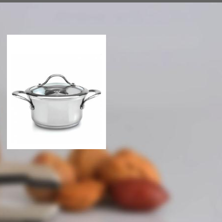
Кастрюля Berghoff Tulip
Кастрюля Berghoff Tulip
18 см., 1,8 л. со
20 см., 3,0 л. с
стеклянн..
металличе..
1723 грн
1658 грн