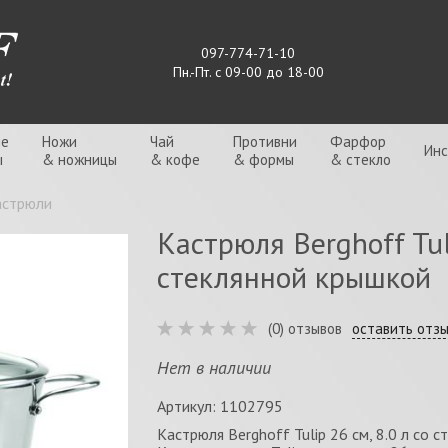
097-774-71-10
Пн.-Пт. с 09-00 до 18-00
ые
Ножи
Чай
Противни
Фарфор
Ин
ы
& ножницы
& кофе
& формы
& стекло
астрюли
Кастрюля Berghoff Tuli
стеклянной крышкой
(0) отзывов
оставить отз
Нет в наличии
Артикул: 1102795
Кастрюля Berghoff Tulip 26 cм, 8.0 л со 