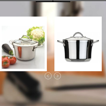
Кастрюля Berghoff Tulip
Кастрюля Berghoff Tulip
20 см., 3,0 л. со
24 см., 5,4 л. с
стеклянн..
металличе..
2031 грн
1936 грн