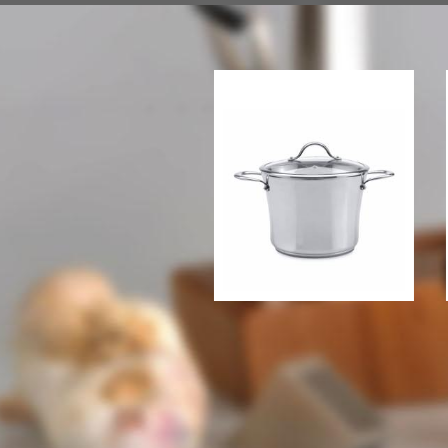
Кастрюля Berghoff Tulip
24 см., 5,0 л. со
стеклянн..
2681 грн