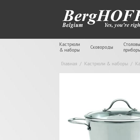
Кастрюли
Столов
Сковороды
& наборы
прибор
Главная
/
Кастрюли & наборы
/
К