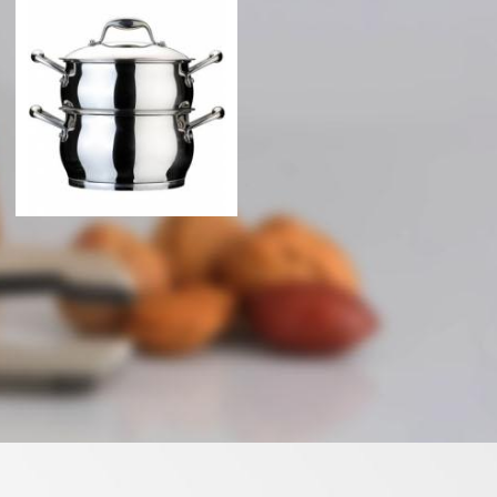
Кастрюля с 2
Кастрюля Berghoff Zeno
пароварками Berghoff
24 см, 6,3 л
Zeno 20 см., 3,8..
3236 грн
3799 грн