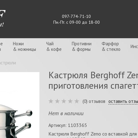
097-774-71-10
Пн.-Пт. с 09-00 до 18-00
ые
Ножи
Чай
Противни
Фарфор
Ин
ы
& ножницы
& кофе
& формы
& стекло
астрюли
Кастрюля Berghoff Ze
приготовления спагетт
(0) отзывов
оставить отз
Нет в наличии
Артикул: 1103365
Кастрюля Berghoff Zeno со вставкой для 