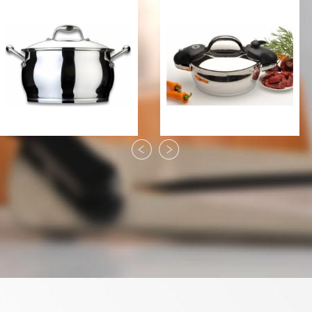
Кастрюля Berghoff Zeno
Скороварка Berghoff
26 см., 10 л.
Zeno 24 см., 4 л.
3977 грн
3500 грн