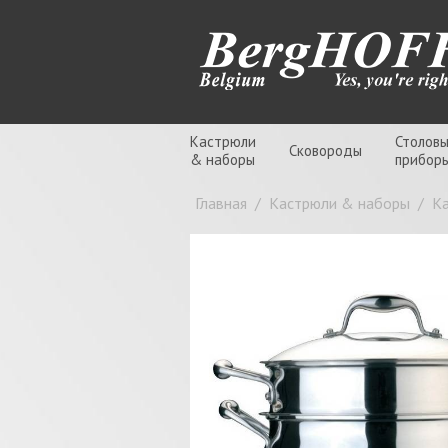
Кастрюли
Столов
Сковороды
& наборы
прибор
Главная
/
Кастрюли & наборы
/
К