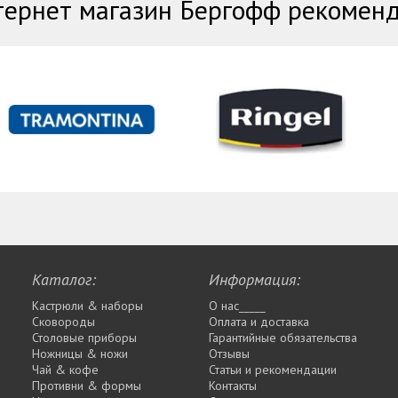
ернет магазин Бергофф рекомен
Каталог:
Информация:
Кастрюли & наборы
О нас_____
Сковороды
Оплата и доставка
Столовые приборы
Гарантийные обязательства
Ножницы & ножи
Отзывы
Чай & кофе
Статьи и рекомендации
Противни & формы
Контакты