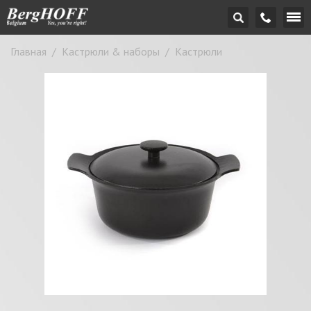
Главная
/
Кастрюли & наборы
/
Кастрюли