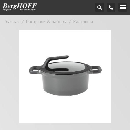
Главная
/
Кастрюли & наборы
/
Кастрюли