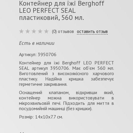
Контейнер для їжі Berghoff
LEO PERFECT SEAL
пластиковий, 560 мл.
(0) отзывов
оставить отзыв
Есть в наличии
Артикул: 3950706
Контейнер для їжі Berghoff LEO PERFECT
SEAL артикул 3950706. Має об'єм 560 мл.
Виготовлений з високоякісного харчового
пластику. Надійна кришка забезпечує
герметичне закривання.
Оснащений клапаном, відкривши який,
контейнер можна використовувати в
мікрохвильовій печі. Підходить для миття в
посудомийній машинці (без кришки).
Розмір: 14x10x7.7 см.