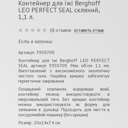
Контейнер для їжі Berghoff
LEO PERFECT SEAL скляний,
1,1 л.
(0) отзывов
оставить отзыв
Есть в наличии
Артикул: 3950709
Контейнер для їжі Berghoff LEO PERFECT
SEAL артикул 3950709. Має об'єм 1.1 мл.
Виготовлений з високоякісного екологічно
чистого скла. Надійна кришка забезпечує
герметичне закривання.
Оснащений клапаном, відкривши який,
контейнер можна використовувати в
мікрохвильовій печі. Без кришки контейнер
можна використовувати як форму для
запікання в духовці. Підходить для миття в
посудомийній машинці (без кришки).
Розмір: 20x14x7.4 см.