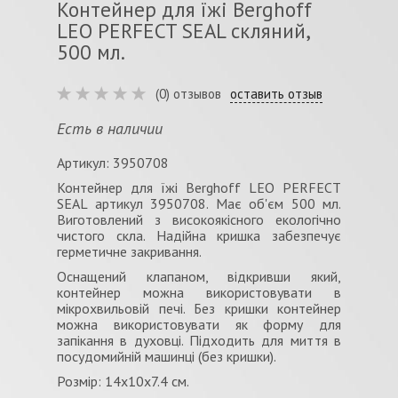
Контейнер для їжі Berghoff
LEO PERFECT SEAL скляний,
500 мл.
(0) отзывов
оставить отзыв
Есть в наличии
Артикул: 3950708
Контейнер для їжі Berghoff LEO PERFECT
SEAL артикул 3950708. Має об'єм 500 мл.
Виготовлений з високоякісного екологічно
чистого скла. Надійна кришка забезпечує
герметичне закривання.
Оснащений клапаном, відкривши який,
контейнер можна використовувати в
мікрохвильовій печі. Без кришки контейнер
можна використовувати як форму для
запікання в духовці. Підходить для миття в
посудомийній машинці (без кришки).
Розмір: 14x10x7.4 см.