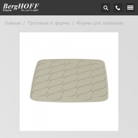
Главная
/
Противни & формы
/
Формы для запекания