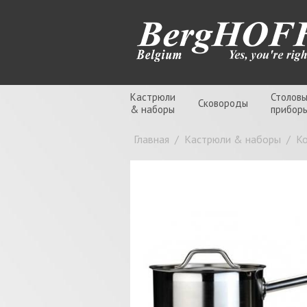
Кастрюли
Столов
Сковороды
& наборы
прибор
Главная
/
Кастрюли & наборы
/
К