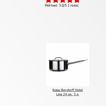
Рейтинг:
5.0
/
5
1
голос
Ковш Berghoff Hotel
Line 24 см., 5 л.