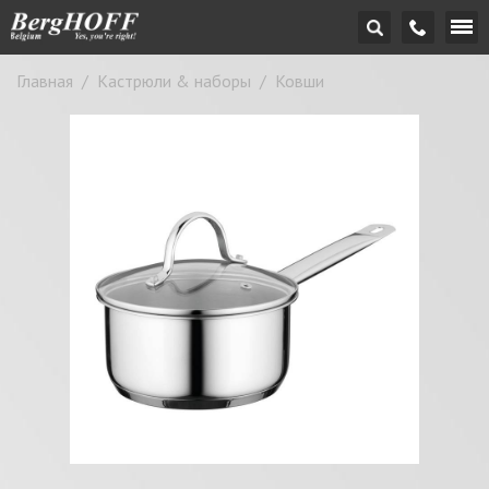
Главная
/
Кастрюли & наборы
/
Ковши