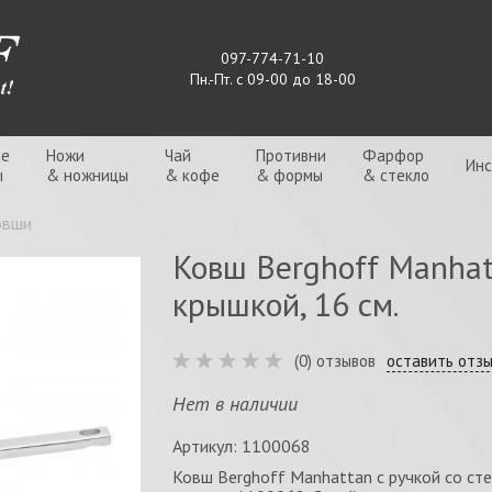
097-774-71-10
Пн.-Пт. с 09-00 до 18-00
ые
Ножи
Чай
Противни
Фарфор
Ин
ы
& ножницы
& кофе
& формы
& стекло
овши
Ковш Berghoff Manhat
крышкой, 16 см.
(0) отзывов
оставить отз
Нет в наличии
Артикул: 1100068
Ковш Berghoff Manhattan с ручкой со стек