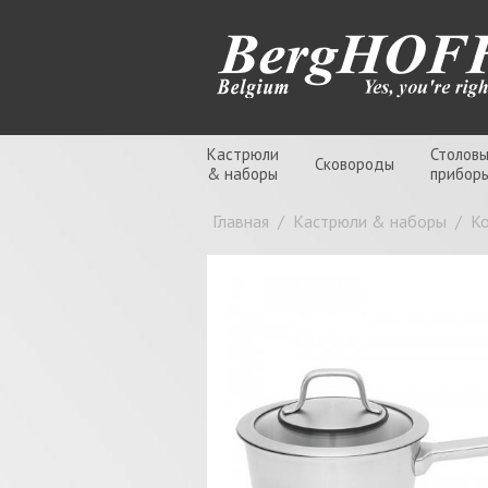
Кастрюли
Столов
Сковороды
& наборы
прибор
Главная
/
Кастрюли & наборы
/
К