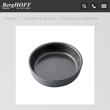
Главная
/
Противни & формы
/
Формы для запекания