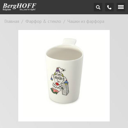
Главная
/
Фарфор & стекло
/
Чашки из фарфора