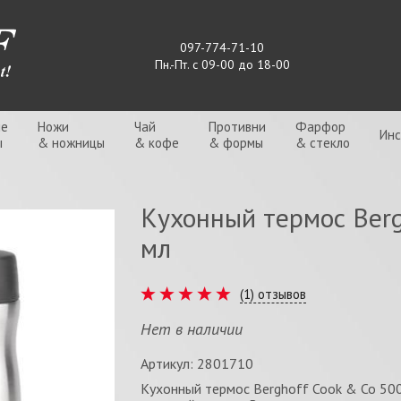
097-774-71-10
Пн.-Пт. с 09-00 до 18-00
ые
Ножи
Чай
Противни
Фарфор
Ин
ы
& ножницы
& кофе
& формы
& стекло
Кухонный термос Berg
мл
(
1
) отзывов
Нет в наличии
Артикул: 2801710
Кухонный термос Berghoff Cook & Co 500