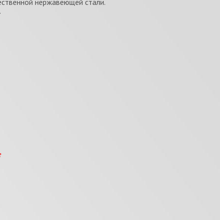
ественной нержавеющей стали.
.
е