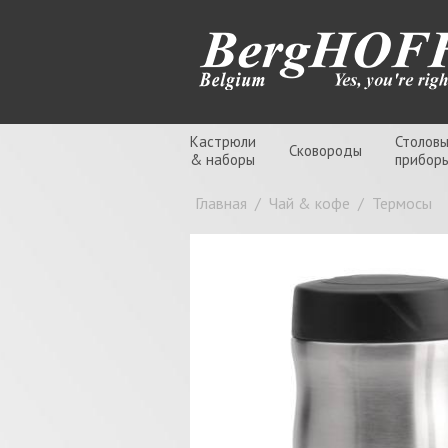
Кастрюли
Столов
Сковороды
& наборы
прибор
Главная
/
Чай & кофе
/
Термосы