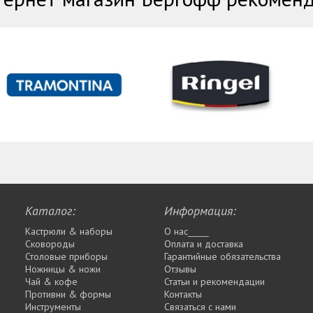
Каталог:
Информация:
Кастрюли & наборы
О нас_____
Сковороды
Оплата и доставка
Столовые приборы
Гарантийные обязательства
Ножницы & ножи
Отзывы
Чай & кофе
Статьи и рекомендации
Противни & формы
Контакты
Инструменты
Связаться с нами