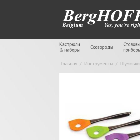
Кастрюли
Столов
Сковороды
& наборы
прибор
Главная
/
Инструменты
/
Шумовки,