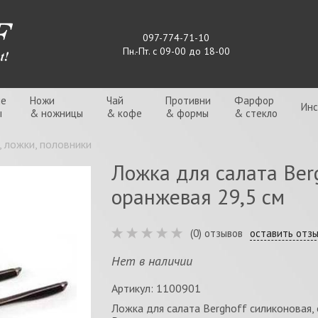
097-774-71-10
Пн.-Пт. с 09-00 до 18-00
ые
Ножи
Чай
Противни
Фарфор
Ин
ы
& ножницы
& кофе
& формы
& стекло
 ложки, половники
Ложка для салата Ber
оранжевая 29,5 см
(0) отзывов
оставить отз
Нет в наличии
Артикул: 1100901
Ложка для салата Berghoff силиконовая,