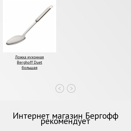
Ложка кухонная
Berghoff Duet
большая
Интернет магазин Бергофф
рекомендует