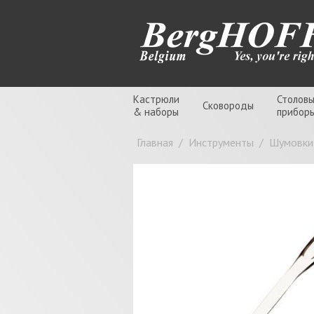
Кастрюли
Столов
Сковороды
& наборы
прибор
Главная
/
Инструменты
/
Шумовки,