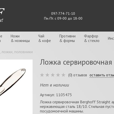
097-774-71-10
Пн.-Пт. с 09-00 до 18-00
ые
Ножи
Чай
Противни
Фарфор
Ин
ы
& ножницы
& кофе
& формы
& стекло
 ложки, половники
Ложка сервировочная 
(0) отзывов
оставить отз
Нет в наличии
Артикул: 1105475
Ложка сервировочная Berghoff Straight 
нержавеющая сталь 18/10. Стильная пуст
посудомоечной машины.