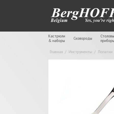
Кастрюли
Столов
Сковороды
& наборы
прибор
Главная
/
Инструменты
/
Лопатки