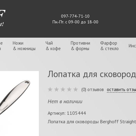
097-774-71-10
Пн.-Пт. с 09-00 до 18-00
ые
Ножи
Чай
Противни
Фарфор
Ин
ы
& ножницы
& кофе
& формы
& стекло
Лопатка для сковороды
(0) отзывов
оставить отз
Нет в наличии
Артикул: 1105444
Лопатка для сковороды Berghoff Straigh