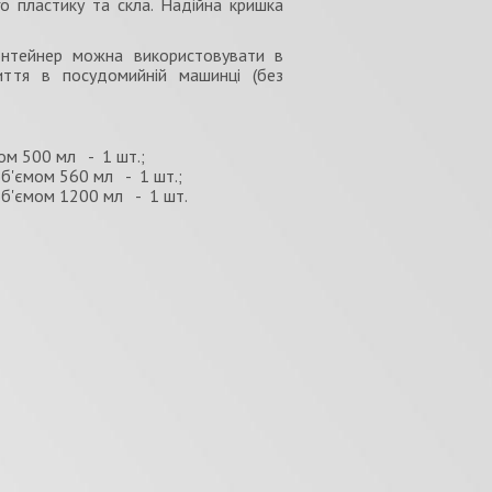
о пластику та скла. Надійна кришка
онтейнер можна використовувати в
иття в посудомийній машинці (без
ом 500 мл - 1 шт.;
об'ємом 560 мл - 1 шт.;
об'ємом 1200 мл - 1 шт.