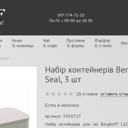
097-774-71-10
Пн.-Пт. с 09-00 до 18-00
ые
Ножи
Чай
Противни
Фарфор
Ин
ы
& ножницы
& кофе
& формы
& стекло
тупки
Набір контейнерів Ber
Seal, 3 шт
(0) отзывов
оставить отз
Есть в наличии
Артикул: 3950717
Набір онтейнерів для їжі Berghoff L