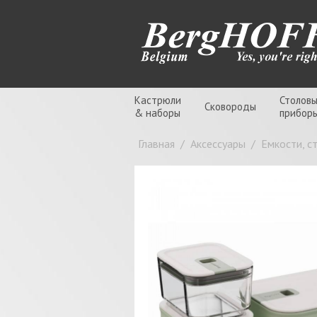
Кастрюли
Столов
Сковороды
& наборы
прибор
Главная
/
Аксессуары
/
Емкости, с