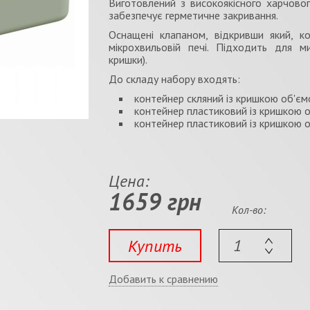
Виготовлений з високоякісного харчовог
забезпечує герметичне закривання.
Оснащені клапаном, відкривши який, к
мікрохвильовій печі. Підходить для м
кришки).
До складу набору входять:
контейнер скляний із кришкою об'єм
контейнер пластиковий із кришкою 
контейнер пластиковий із кришкою 
Цена:
1659 грн
Кол-во:
Купить
Добавить к сравнению