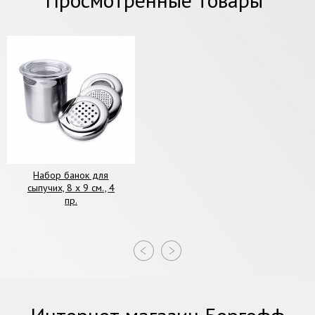
Набор банок для
сыпучих, 8 х 9 см., 4
пр.