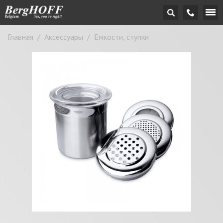
Главная
/
Аксессуары
/
Емкости, ступки