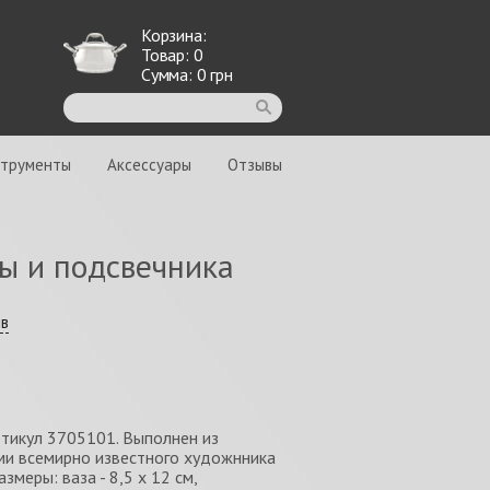
Корзина:
Товар:
0
Сумма:
0
грн
струменты
Аксессуары
Отзывы
зы и подсвечника
ыв
ртикул 3705101. Выполнен из
ми всемирно известного художнника
змеры: ваза - 8,5 х 12 см,