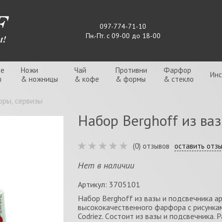
097-774-71-10
Пн.-Пт. с 09-00 до 18-00
ые
Ножи
Чай
Противни
Фарфор
Ин
ы
& ножницы
& кофе
& формы
& стекло
ры, сервизы
Набор Berghoff из ва
(0) отзывов
оставить отз
Нет в наличии
Артикул: 3705101
Набор Berghoff из вазы и подсвечника а
высококачественного фарфора с рисунка
Codriez. Cостоит из вазы и подсвечника. Ра