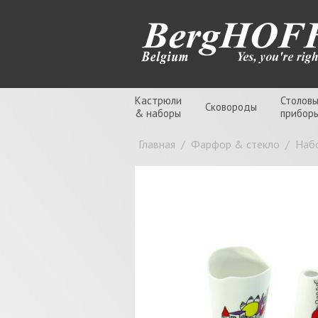
Кастрюли
Столов
Сковороды
& наборы
прибор
Главная
/
Фарфор & стекло
/
Набо