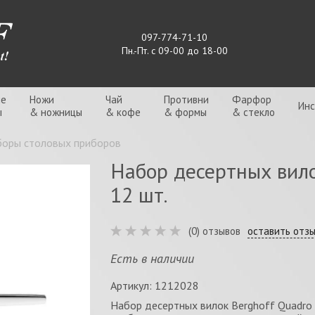
097-774-71-10
Пн.-Пт. с 09-00 до 18-00
ые
Ножи
Чай
Противни
Фарфор
Ин
ы
& ножницы
& кофе
& формы
& стекло
оры столовых приборов
Набор десертных вило
12 шт.
(0) отзывов
оставить отз
Есть в наличии
Артикул: 1212028
Набор десертных вилок Berghoff Quadro 