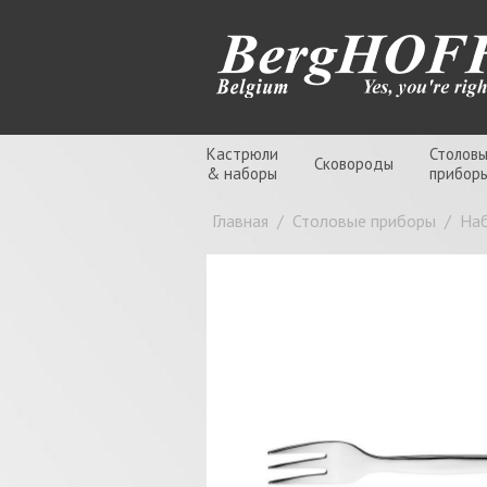
Кастрюли
Столов
Сковороды
& наборы
прибор
Главная
/
Столовые приборы
/
Наб