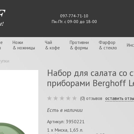
097-774-71-10
Пн.-Пт. с 09-00 до 18-00
ые
Ножи
Чай
Противни
Фарфор
Ин
ы
& ножницы
& кофе
& формы
& стекло
тупки
Набор для салата со 
приборами Berghoff L
(0) отзывов
оставить отз
Есть в наличии
Артикул: 3950221
1 х Миска, 1,65 л.