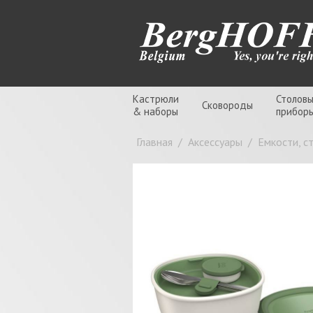
Кастрюли
Столов
Сковороды
& наборы
прибор
Главная
/
Аксессуары
/
Емкости, с