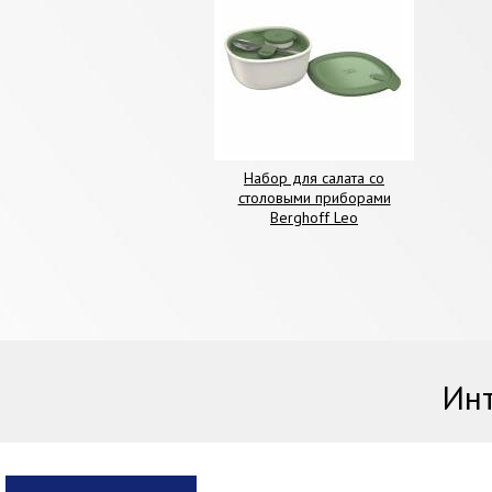
Набор для салата со
столовыми приборами
Berghoff Leo
Инт