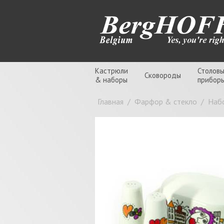
Кастрюли
Столов
Сковороды
& наборы
прибор
Главная
/
Фарфор & стекло
/
Набо