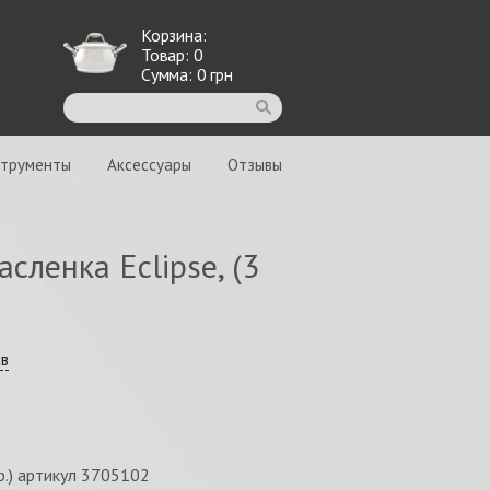
Корзина:
Товар:
0
Сумма:
0
грн
струменты
Аксессуары
Отзывы
сленка Eclipse, (3
ыв
пр.) артикул 3705102