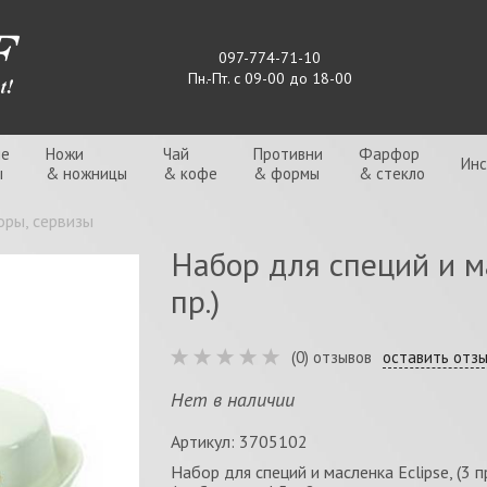
097-774-71-10
Пн.-Пт. с 09-00 до 18-00
ые
Ножи
Чай
Противни
Фарфор
Ин
ы
& ножницы
& кофе
& формы
& стекло
ры, сервизы
Набор для специй и ма
пр.)
(0) отзывов
оставить отз
Нет в наличии
Артикул: 3705102
Набор для специй и масленка Eclipse, (3 