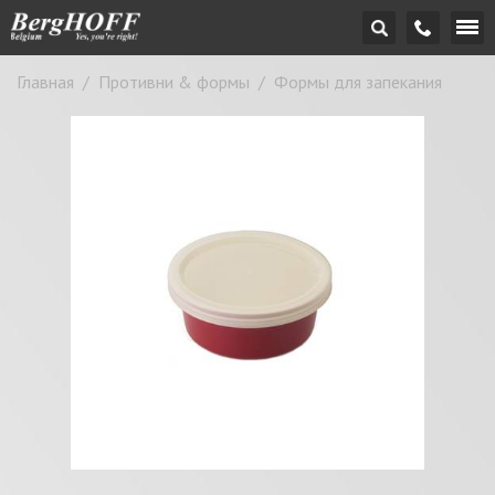
Главная
/
Противни & формы
/
Формы для запекания