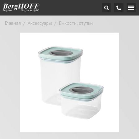
Главная
/
Аксессуары
/
Емкости, ступки