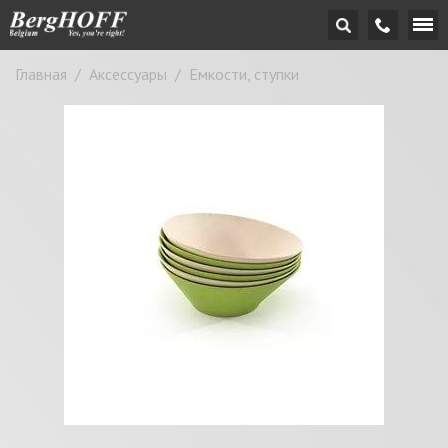
Главная
/
Аксессуары
/
Емкости, ступки