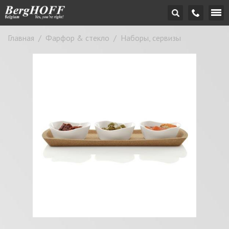
Главная
/
Фарфор & стекло
/
Наборы, сервизы