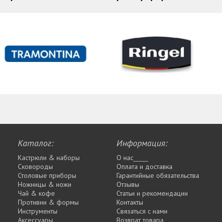
Каталог:
Информация:
Кастрюли & наборы
О нас_____
Сковороды
Оплата и доставка
Столовые приборы
Гарантийные обязательства
Ножницы & ножи
Отзывы
Чай & кофе
Статьи и рекомендации
Противни & формы
Контакты
Инструменты
Связаться с нами
Аксессуары
Возврат товара