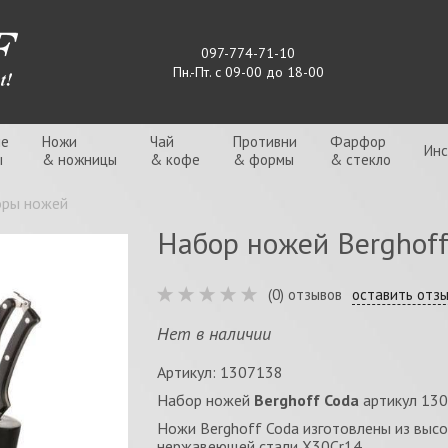
097-774-71-10
Пн.-Пт. с 09-00 до 18-00
ые
Ножи
Чай
Противни
Фарфор
Ин
ы
& ножницы
& кофе
& формы
& стекло
ры ножей
Набор ножей Berghoff
(0) отзывов
оставить отз
Нет в наличии
Артикул: 1307138
Набор ножей
Berghoff Coda
артикул 130
Ножи Berghoff Coda изготовлены из выс
нержавеющей стали X30Cr14.