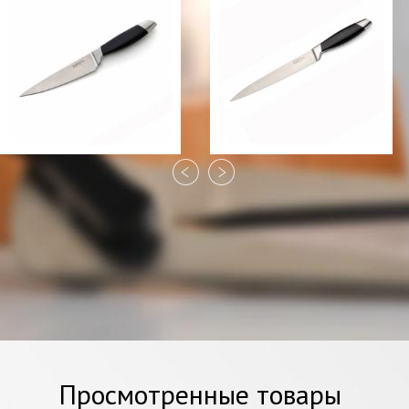
Нож Berghoff Coda
Нож Berghoff Coda для
поварской, 15 см
мяса, 18 см
455 грн
450 грн
Просмотренные товары