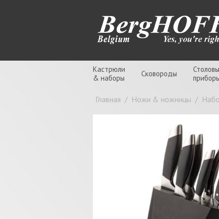
Кастрюли
Столов
Сковороды
& наборы
прибор
Главная
/
Ножи & ножницы
/
Набо