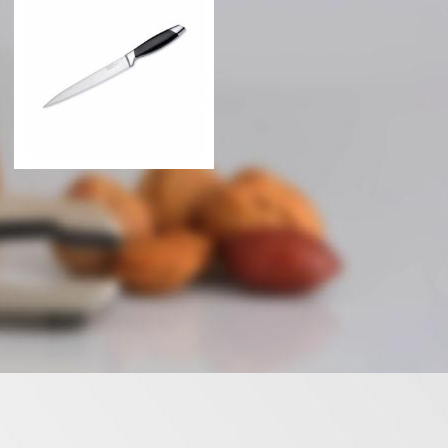
Нож Berghoff Coda для
Нож Berghoff Coda
мяса, 20 см
универсальный, 12,5 см
433 грн
300 грн