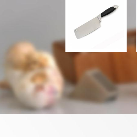
Топорик для мяса
Berghoff Coda, 20 см
614 грн