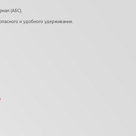
иал (АБС).
опасного и удобного удерживания.
е