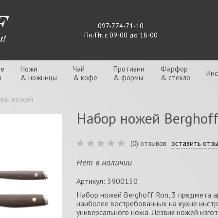
097-774-71-10
Пн.-Пт. с 09-00 до 18-00
ые
Ножи
Чай
Противни
Фарфор
Ин
ы
& ножницы
& кофе
& формы
& стекло
ры ножей
Набор ножей Berghoff
(0) отзывов
оставить отз
Нет в наличии
Артикул: 3900150
Набор ножей Berghoff Ron, 3 предмета а
наиболее востребованных на кухне инстр
универсального ножа. Лезвия ножей изго