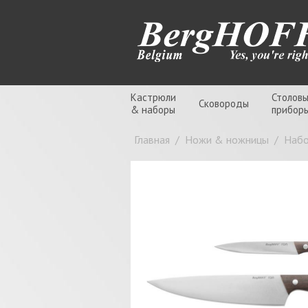
Кастрюли
Столов
Сковороды
& наборы
прибор
Главная
/
Ножи & ножницы
/
Набо