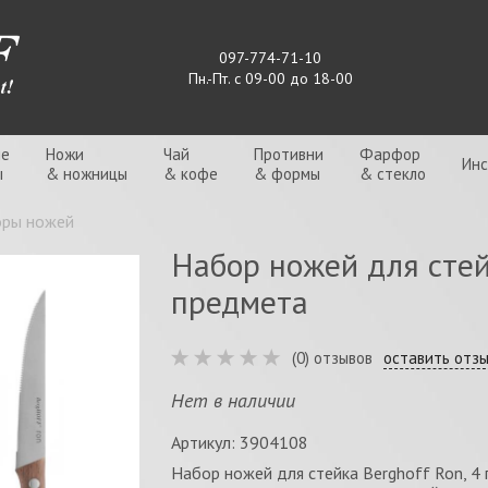
097-774-71-10
Пн.-Пт. с 09-00 до 18-00
ые
Ножи
Чай
Противни
Фарфор
Ин
ы
& ножницы
& кофе
& формы
& стекло
ры ножей
Набор ножей для стей
предмета
(0) отзывов
оставить отз
Нет в наличии
Артикул: 3904108
Набор ножей для стейка Berghoff Ron, 4