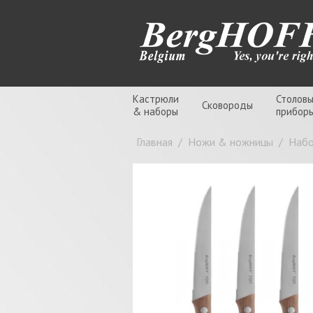
Кастрюли
Столов
Сковороды
& наборы
прибор
Главная
/
Ножи & ножницы
/
Набо