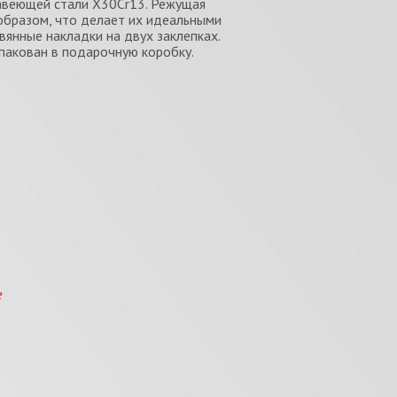
авеющей стали X30Cr13. Режущая
образом, что делает их идеальными
янные накладки на двух заклепках.
пакован в подарочную коробку.
е