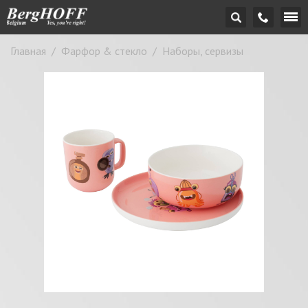
Главная
/
Фарфор & стекло
/
Наборы, сервизы