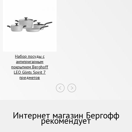
Набор посуды с
антипригарным
покрытием Berghoff
LEO Glints Spirit 7
предметов
Интернет магазин Бергофф
рекомендует