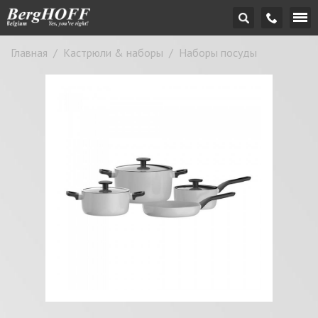
Главная
/
Кастрюли & наборы
/
Наборы посуды