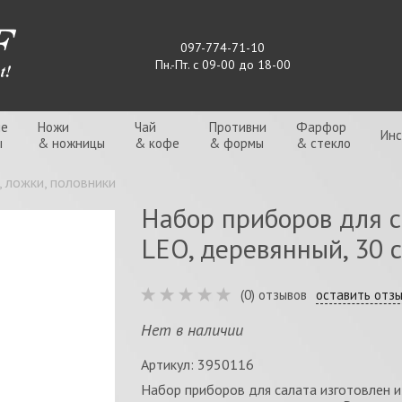
097-774-71-10
Пн.-Пт. с 09-00 до 18-00
ые
Ножи
Чай
Противни
Фарфор
Ин
ы
& ножницы
& кофе
& формы
& стекло
 ложки, половники
Набор приборов для с
LEO, деревянный, 30 с
(0) отзывов
оставить отз
Нет в наличии
Артикул: 3950116
Набор приборов для салата изготовлен и