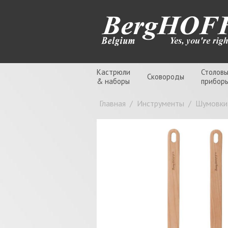
Кастрюли
Столов
Сковороды
& наборы
прибор
Главная
/
Инструменты
/
Шумовки,