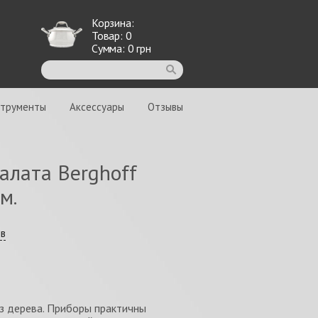
Корзина:
Товар:
0
Сумма:
0
грн
струменты
Аксессуары
Отзывы
алата Berghoff
м.
ыв
з дерева. Приборы практичны