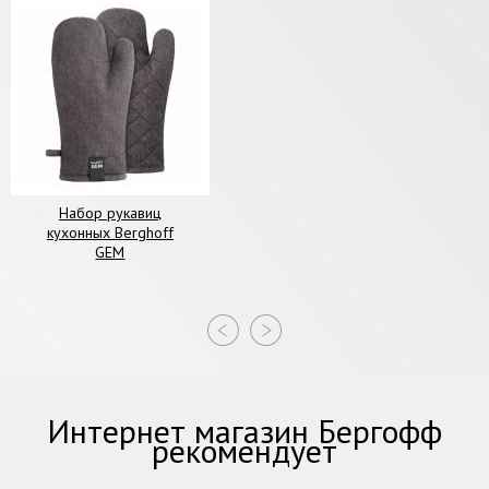
Набор рукавиц
кухонных Berghoff
GEM
Интернет магазин Бергофф
рекомендует