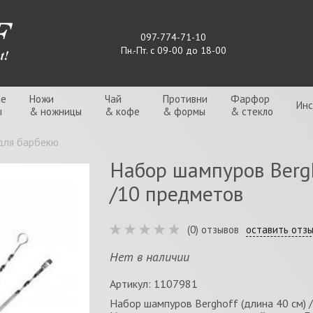
097-774-71-10
Пн.-Пт. с 09-00 до 18-00
ые
Ножи
Чай
Противни
Фарфор
Ин
ы
& ножницы
& кофе
& формы
& стекло
для барбекю
Набор шампуров Bergh
/10 предметов
(0) отзывов
оставить отз
Нет в наличии
Артикул: 1107981
Набор шампуров Berghoff (длина 40 см) 