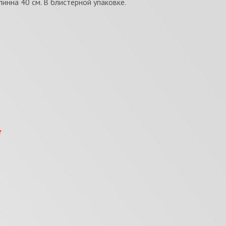
инна 40 см. В блистерной упаковке.
е