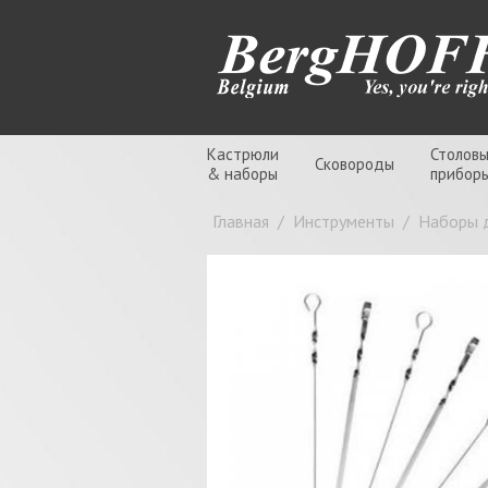
Кастрюли
Столов
Сковороды
& наборы
прибор
Главная
/
Инструменты
/
Наборы 