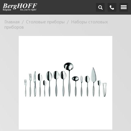
Главная
/
Столовые приборы
/
Наборы столовых
приборов