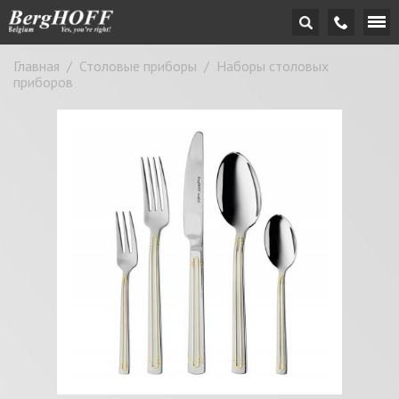
Главная
/
Столовые приборы
/
Наборы столовых
приборов