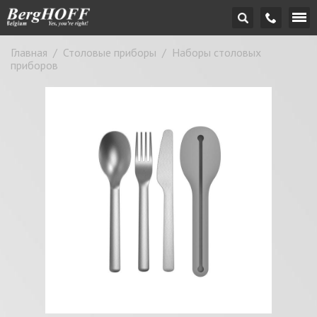
Главная
/
Столовые приборы
/
Наборы столовых
приборов