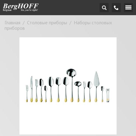
Главная
/
Столовые приборы
/
Наборы столовых
приборов