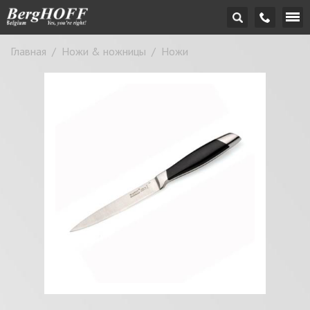
Главная
/
Ножи & ножницы
/
Ножи