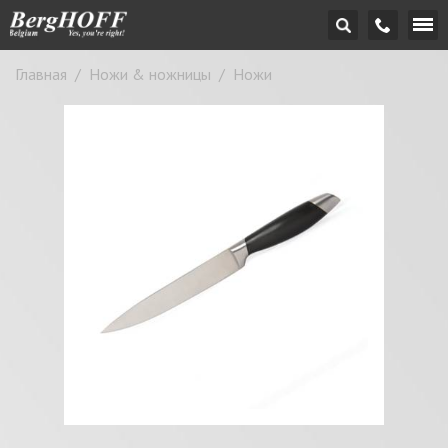
Главная
/
Ножи & ножницы
/
Ножи