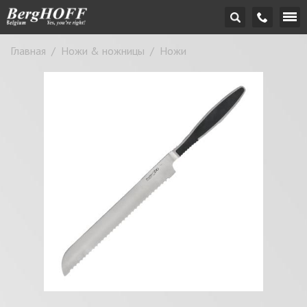
Главная
/
Ножи & ножницы
/
Ножи