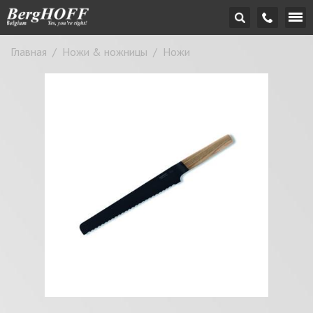
Главная
/
Ножи & ножницы
/
Ножи