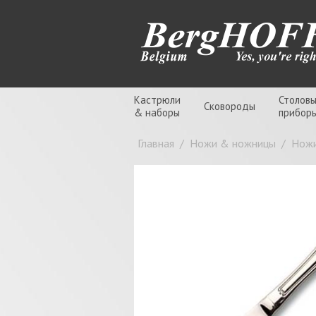
Кастрюли
Столов
Сковороды
& наборы
прибор
Главная
/
Ножи & ножницы
/
Нож