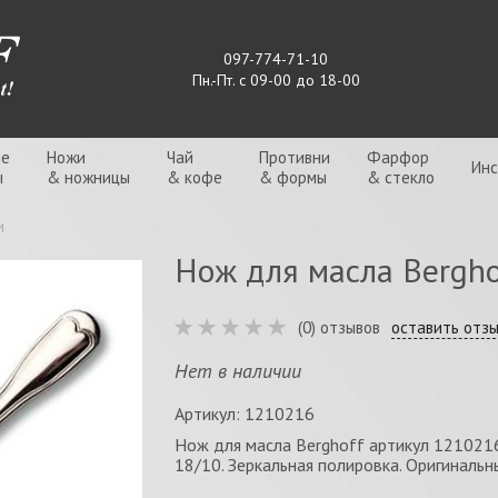
097-774-71-10
Пн.-Пт. с 09-00 до 18-00
ые
Ножи
Чай
Противни
Фарфор
Ин
ы
& ножницы
& кофе
& формы
& стекло
и
Нож для масла Bergho
(0) отзывов
оставить отз
Нет в наличии
Артикул: 1210216
Нож для масла Berghoff артикул 121021
18/10. Зеркальная полировка. Оригинальн