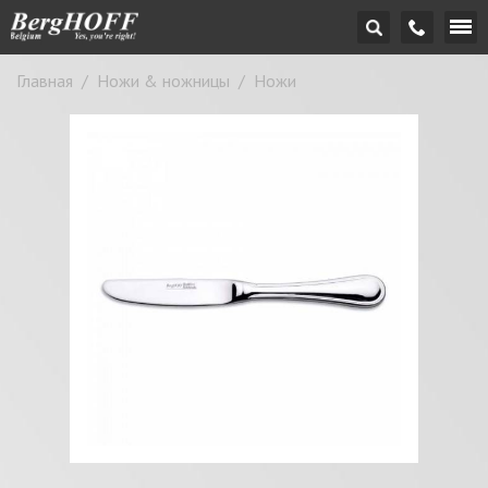
Главная
/
Ножи & ножницы
/
Ножи